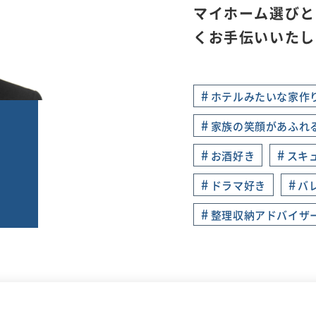
マイホーム選びと
くお手伝いいたし
#
ホテルみたいな家作
#
家族の笑顔があふれ
#
#
お酒好き
スキ
#
#
ドラマ好き
バ
#
整理収納アドバイザ