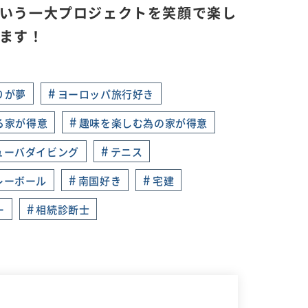
いう一大プロジェクトを笑顔で楽し
ます！
#
りが夢
ヨーロッパ旅行好き
#
る家が得意
趣味を楽しむ為の家が得意
#
ューバダイビング
テニス
#
#
レーボール
南国好き
宅建
#
ー
相続診断士