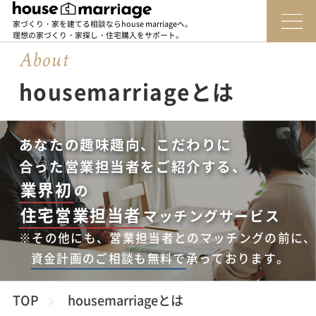
家づくり・家を建てる相談ならhouse marriageへ。
理想の家づくり・家探し・住宅購入をサポート。
About
housemarriageとは
あなたの趣味趣向、こだわりに
合った営業担当者をご紹介する、
業界初
の
住宅営業担当者
マッチングサービス
※その他にも、営業担当者とのマッチングの前に
資金計画のご相談も無料で
承っております。
TOP
housemarriageとは