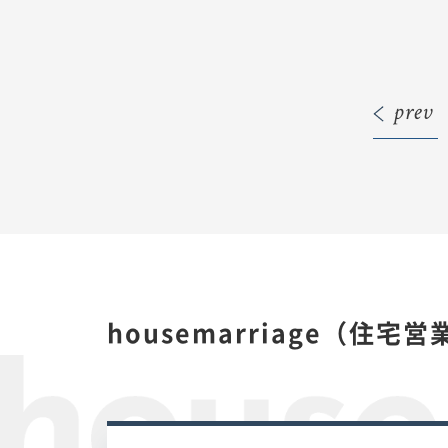
prev
housemarriage（