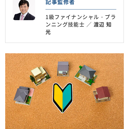
記事監修者
1級ファイナンシャル・プラ
ンニング技能士 ／
渡辺 知
光