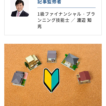
記事監修者
1級ファイナンシャル・プラ
ンニング技能士 ／
渡辺 知
光