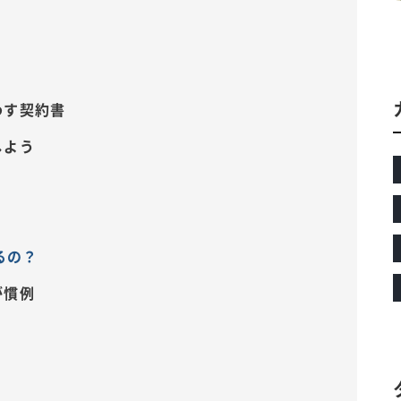
わす契約書
しよう
るの？
が慣例