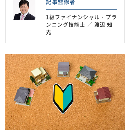
記事監修者
1級ファイナンシャル・プラ
ンニング技能士 ／
渡辺 知
光