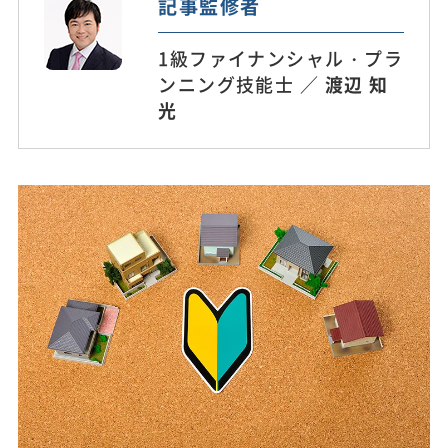
記事監修者
1級ファイナンシャル・プラ
ンニング技能士 ／
渡辺 知
光