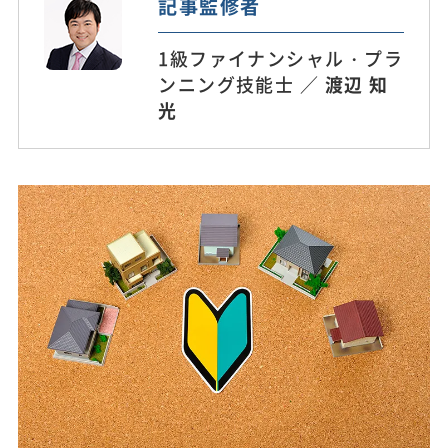
記事監修者
1級ファイナンシャル・プラ
ンニング技能士 ／
渡辺 知
光