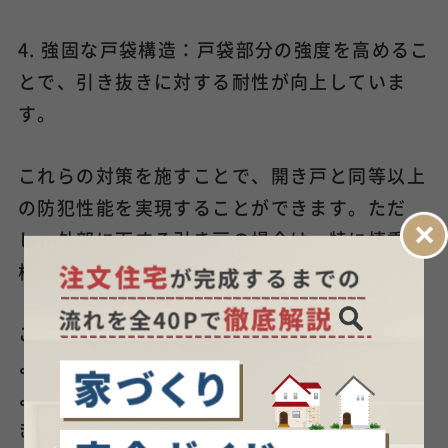
4. 強固な戸袋構造：戸袋部分の強度を高めるこ
とで、引き抜きに対する耐性が向上していま
す。
これらの対策を施すことで、開き戸と同等以上
の防犯性能を実現することができます。ただ
し、外部に面する引き戸の場合は、特に慎重に
検討する必要があります。
これらの質問と回答を参考に、引き戸の特性を
よく理解し、適切な選択と使用をすることで、
より快適で機能的な住空間を実現することがで
きるでしょう。