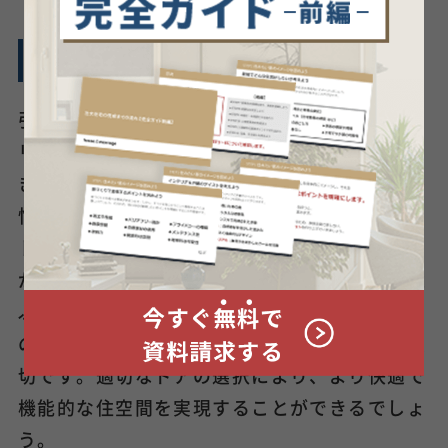
まとめ
引き戸と開き戸には、それぞれメリットとデメ
リットがあります。引き戸は空間を有効活用で
き、開放感を演出できる一方で、コストや気密
性などに課題があります。一方、開き戸はコス
トパフォーマンスに優れ、気密性も高いです
が、開閉時のスペースが必要です。どちらを選
ぶかは、部屋の用途や大きさ、予算、デザイン
の好みなどを総合的に考慮して決めることが大
切です。適切なドアの選択により、より快適で
機能的な住空間を実現することができるでしょ
う。