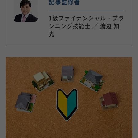
記事監修者
1級ファイナンシャル・プラ
ンニング技能士 ／
渡辺 知
光