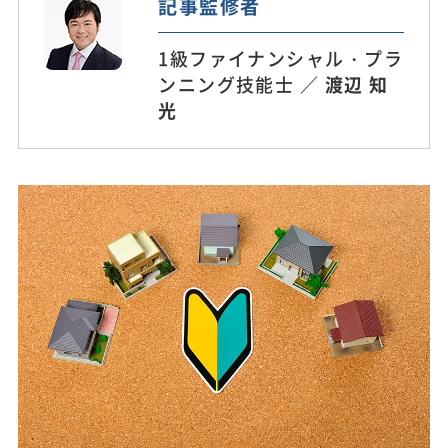
記事監修者
1級ファイナンシャル・プラ
ンニング技能士 ／
渡辺 知
光