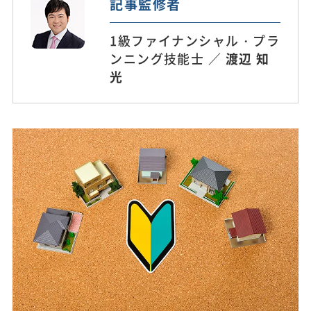
記事監修者
1級ファイナンシャル・プラ
ンニング技能士 ／
渡辺 知
光