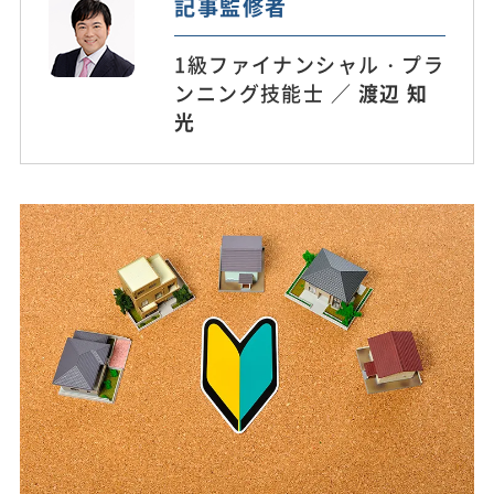
記事監修者
1級ファイナンシャル・プラ
ンニング技能士 ／
渡辺 知
光