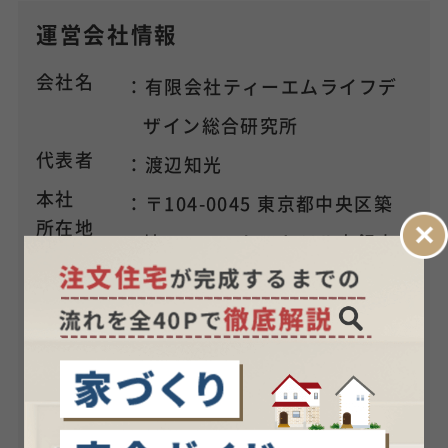
運営会社情報
会社名
：有限会社ティーエムライフデ
ザイン総合研究所
代表者
：渡辺知光
本社
：〒104-0045 東京都中央区築
所在地
地2-15-15 セントラル東銀座1
002
アクセス
：地下鉄日比谷線築地駅より徒
歩3分
：地下鉄日比谷線都営浅草線東
銀座駅より徒歩3分