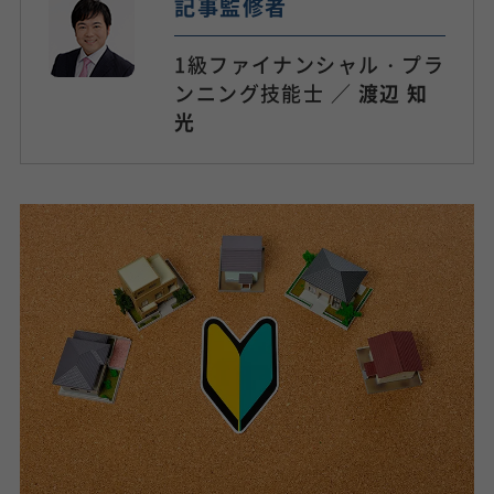
記事監修者
1級ファイナンシャル・プラ
ンニング技能士 ／
渡辺 知
光