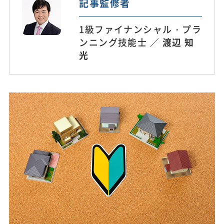
記事監修者
1級ファイナンシャル・プラ
ンニング技能士 ／
渡辺 知
光