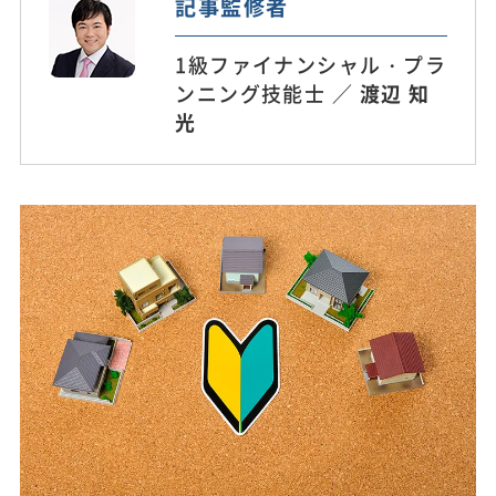
記事監修者
1級ファイナンシャル・プラ
ンニング技能士 ／
渡辺 知
光