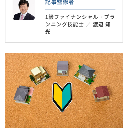
記事監修者
1級ファイナンシャル・プラ
ンニング技能士 ／
渡辺 知
光