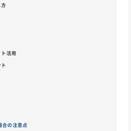
し方
イト活用
ント
場合の注意点