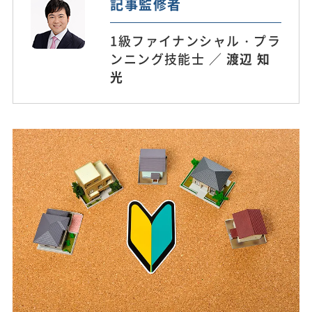
記事監修者
1級ファイナンシャル・プラ
ンニング技能士 ／
渡辺 知
光