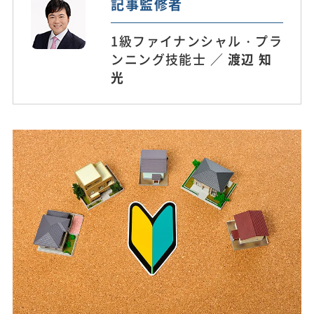
記事監修者
1級ファイナンシャル・プラ
ンニング技能士 ／
渡辺 知
光