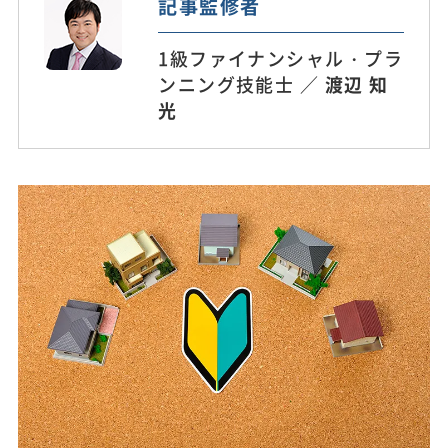
記事監修者
1級ファイナンシャル・プラ
ンニング技能士 ／
渡辺 知
光