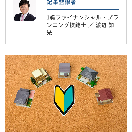
記事監修者
1級ファイナンシャル・プラ
ンニング技能士 ／
渡辺 知
光