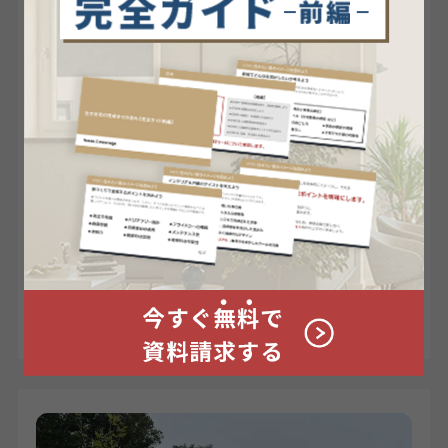
新築にいらない設備と、あったら良
かった設備を徹底解説
家づくりの基本
住宅を検討し始めますと、どんどん気持ち
が高ぶります。特に注文住宅を検討してい
る場合、選べる項目...
#
基本情報
#
新築
2022/02/16