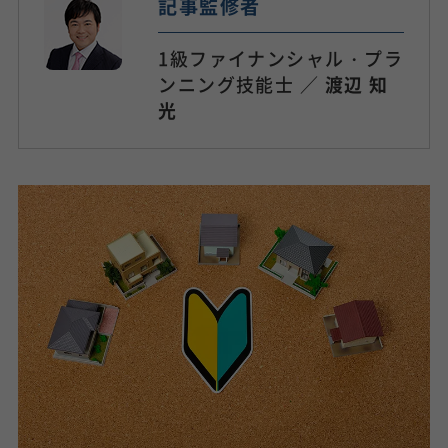
記事監修者
1級ファイナンシャル・プラ
ンニング技能士 ／
渡辺 知
光