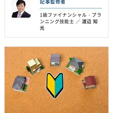
記事監修者
1級ファイナンシャル・プラ
ンニング技能士 ／
渡辺 知
光