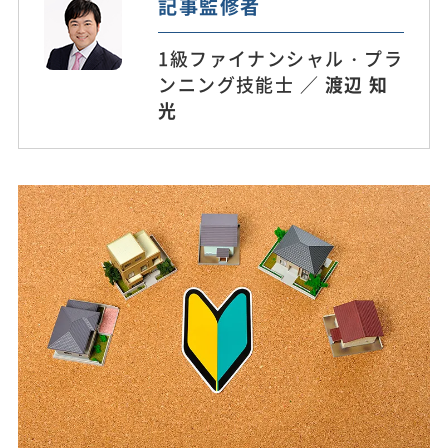
記事監修者
1級ファイナンシャル・プラ
ンニング技能士 ／
渡辺 知
光