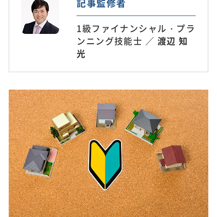
記事監修者
1級ファイナンシャル・プラ
ンニング技能士 ／
渡辺 知
光