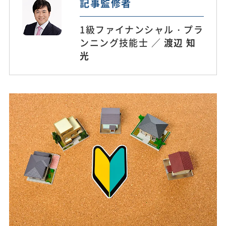
記事監修者
1級ファイナンシャル・プラ
ンニング技能士 ／
渡辺 知
光