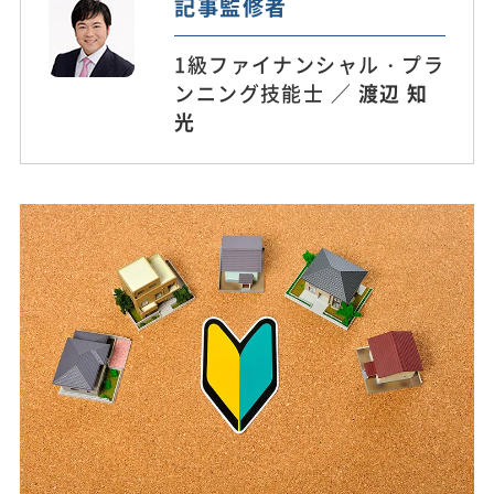
記事監修者
1級ファイナンシャル・プラ
ンニング技能士 ／
渡辺 知
光