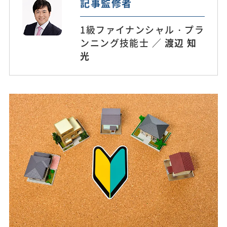
記事監修者
1級ファイナンシャル・プラ
ンニング技能士 ／
渡辺 知
光