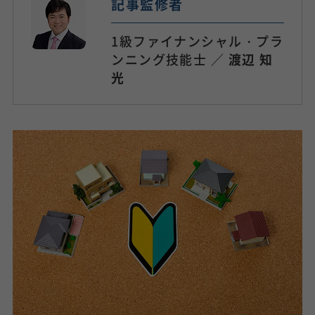
記事監修者
1級ファイナンシャル・プラ
ンニング技能士 ／
渡辺 知
光