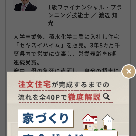
1級ファイナンシャル・プラ
ンニング技能士 ／
渡辺 知
光
大学卒業後、積水化学工業に入社し住宅
「セキスイハイム」を販売。3年8カ月千
葉県内で営業に従事し、営業表彰を6期
連続受賞。
途中、母の急死に直面し、自分の将来に
ついて悩み始める。結果、大学のゼミで
学んだ「保険」事業に実際に携わりたい
と思いFP資格を取得して日本生命に転
職。４年間営業に従事したが、顧客に対
して提供出来る商品がなく退職を決意。
FP兼保険代理店を開業する。