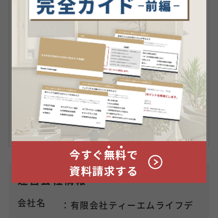
収入も顧客もゼロからのスタート。しか
も独立直前に結婚し住宅購入した為、返
済不安に陥り貯蓄が日々減っていく恐怖
を覚える。
人生で初めて家計の見直しを行い、根本
的な改善により失敗と不安を減らすコツ
を発見。自分の経験を生かしお客様が同
じ道を歩まないよう伝えるべく「マイ
ホーム検討者向けFP」として活動中。
運営会社情報
会社名
：有限会社ティーエムライフデ