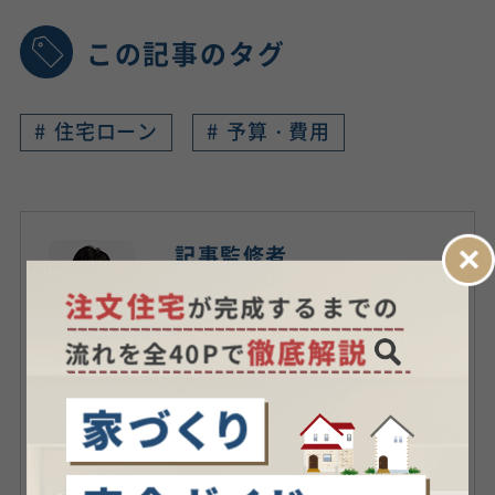
この記事のタグ
#
住宅ローン
#
予算・費用
記事監修者
1級ファイナンシャル・プラ
ンニング技能士 ／
渡辺 知
光
大学卒業後、積水化学工業に入社し住宅
「セキスイハイム」を販売。3年8カ月千
葉県内で営業に従事し、営業表彰を6期