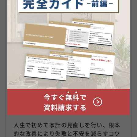
連続受賞。
途中、母の急死に直面し、自分の将来に
ついて悩み始める。結果、大学のゼミで
学んだ「保険」事業に実際に携わりたい
と思いFP資格を取得して日本生命に転
職。４年間営業に従事したが、顧客に対
して提供出来る商品がなく退職を決意。
FP兼保険代理店を開業する。
収入も顧客もゼロからのスタート。しか
も独立直前に結婚し住宅購入した為、返
済不安に陥り貯蓄が日々減っていく恐怖
を覚える。
人生で初めて家計の見直しを行い、根本
的な改善により失敗と不安を減らすコツ