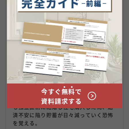
大学卒業後、積水化学工業に入社し住宅
「セキスイハイム」を販売。3年8カ月千
葉県内で営業に従事し、営業表彰を6期
連続受賞。
途中、母の急死に直面し、自分の将来に
ついて悩み始める。結果、大学のゼミで
学んだ「保険」事業に実際に携わりたい
と思いFP資格を取得して日本生命に転
職。４年間営業に従事したが、顧客に対
して提供出来る商品がなく退職を決意。
FP兼保険代理店を開業する。
収入も顧客もゼロからのスタート。しか
も独立直前に結婚し住宅購入した為、返
済不安に陥り貯蓄が日々減っていく恐怖
を覚える。