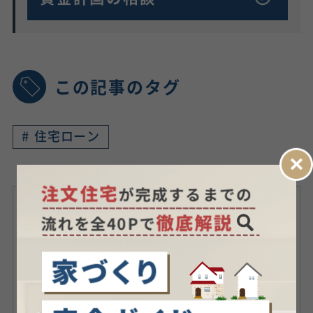
この記事のタグ
#
住宅ローン
記事監修者
1級ファイナンシャル・プラ
ンニング技能士 ／
渡辺 知
光