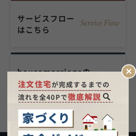
サービスフロー
Service Flow
はこちら
housemarriageの
Sear
c
h
営業担当者を見る