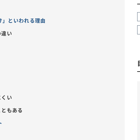
け」といわれる理由
の違い
にくい
こともある
ト