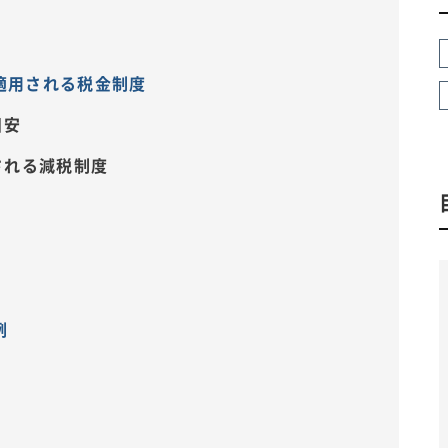
適用される税金制度
目安
される減税制度
例